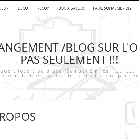
OEUR
DECO
RECUP
BON A SAVOIR
FAIRE SOI MEME / DIY
RANGEMENT /BLOG SUR L'
PAS SEULEMENT !!!
chaque chose à sa place (Samuel Smiles)…
 sorte de faire partie des gens bien organisés
PROPOS