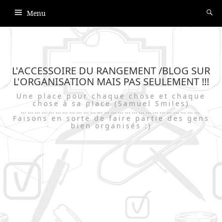
Menu
L'ACCESSOIRE DU RANGEMENT /BLOG SUR
L'ORGANISATION MAIS PAS SEULEMENT !!!
Une place pour chaque chose et chaque
chose à sa place (Samuel Smiles)
……………………………………………………………………
Faisons en sorte de faire partie des gens
bien organisés :)