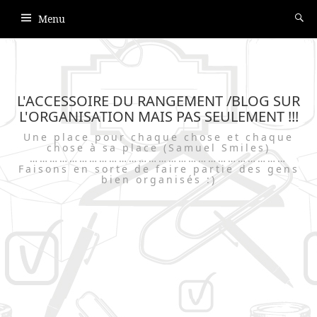
Menu
L'ACCESSOIRE DU RANGEMENT /BLOG SUR
L'ORGANISATION MAIS PAS SEULEMENT !!!
Une place pour chaque chose et chaque
chose à sa place (Samuel Smiles)
……………………………………………………………………
Faisons en sorte de faire partie des gens
bien organisés :)