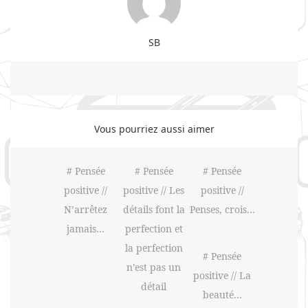
SB
Vous pourriez aussi aimer
# Pensée
# Pensée
# Pensée
positive //
positive // Les
positive //
N’arrêtez
détails font la
Penses, crois…
jamais…
perfection et
la perfection
# Pensée
n’est pas un
positive // La
détail
beauté…