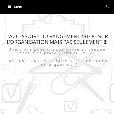
Menu
L'ACCESSOIRE DU RANGEMENT /BLOG SUR
L'ORGANISATION MAIS PAS SEULEMENT !!!
Une place pour chaque chose et chaque
chose à sa place (Samuel Smiles)
……………………………………………………………………
Faisons en sorte de faire partie des gens
bien organisés :)