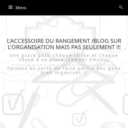
Menu
L'ACCESSOIRE DU RANGEMENT /BLOG SUR
L'ORGANISATION MAIS PAS SEULEMENT !!!
Une place pour chaque chose et chaque
chose à sa place (Samuel Smiles)
……………………………………………………………………
Faisons en sorte de faire partie des gens
bien organisés :)