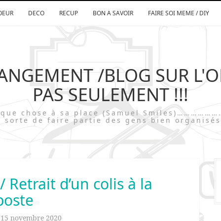
OEUR
DECO
RECUP
BON A SAVOIR
FAIRE SOI MEME / DIY
RANGEMENT /BLOG SUR L'
PAS SEULEMENT !!!
chaque chose à sa place (Samuel Smiles)…
 sorte de faire partie des gens bien organisés
Retrait d’un colis à la
poste
n
15 novembre 2020