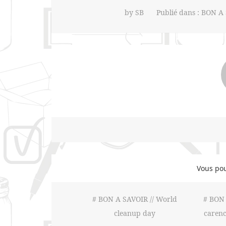
by
SB
Publié dans :
BON A 
Vous pou
# BON A SAVOIR // World
# BON 
cleanup day
carenc