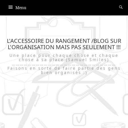
Menu
L'ACCESSOIRE DU RANGEMENT /BLOG SUR
L'ORGANISATION MAIS PAS SEULEMENT !!!
Une place pour chaque chose et chaque
chose à sa place (Samuel Smiles)
……………………………………………………………………
Faisons en sorte de faire partie des gens
bien organisés :)