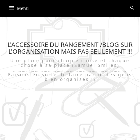
Menu
L'ACCESSOIRE DU RANGEMENT /BLOG SUR
L'ORGANISATION MAIS PAS SEULEMENT !!!
Une place pour chaque chose et chaque
chose à sa place (Samuel Smiles)
……………………………………………………………………
Faisons en sorte de faire partie des gens
bien organisés :)