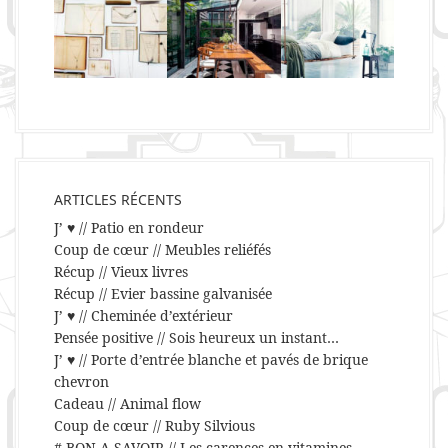
ARTICLES RÉCENTS
J’ ♥ // Patio en rondeur
Coup de cœur // Meubles reliéfés
Récup // Vieux livres
Récup // Evier bassine galvanisée
J’ ♥ // Cheminée d’extérieur
Pensée positive // Sois heureux un instant…
J’ ♥ // Porte d’entrée blanche et pavés de brique
chevron
Cadeau // Animal flow
Coup de cœur // Ruby Silvious
# BON A SAVOIR // Les carences en vitamines