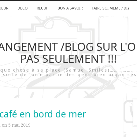
OEUR
DECO
RECUP
BON A SAVOIR
FAIRE SOI MEME / DIY
RANGEMENT /BLOG SUR L'
PAS SEULEMENT !!!
chaque chose à sa place (Samuel Smiles)…
 sorte de faire partie des gens bien organisés
café en bord de mer
d on
5 mai 2019