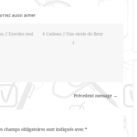
rriez aussi aimer
u // Envoles moi
# Cadeau // Une envie de fleur
:)
Précedent message →
es champs obligatoires sont indiqués avec
*