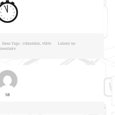
Dans Tags :
relaxation
,
vidéo
Laissez un
mentaire
SB