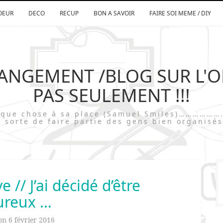
OEUR
DECO
RECUP
BON A SAVOIR
FAIRE SOI MEME / DIY
RANGEMENT /BLOG SUR L'
PAS SEULEMENT !!!
chaque chose à sa place (Samuel Smiles)…
 sorte de faire partie des gens bien organisés
 // J’ai décidé d’être
ureux …
 on
6 février 2016