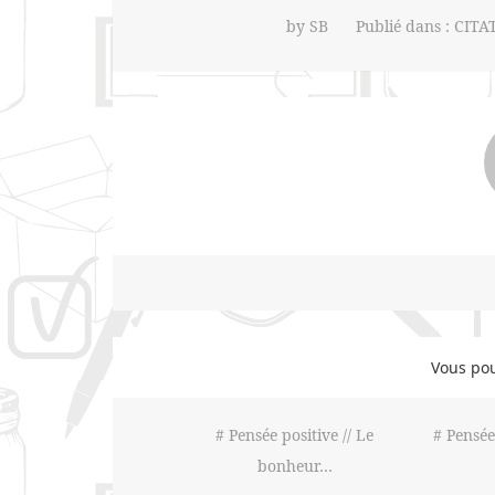
by
SB
Publié dans :
CITA
Vous pou
# Pensée positive // Le
# Pensée
bonheur…