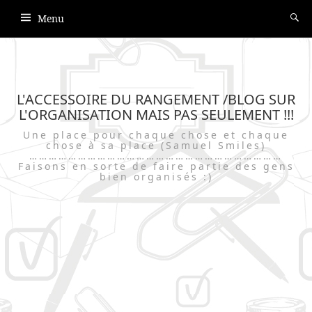
Menu
L'ACCESSOIRE DU RANGEMENT /BLOG SUR
L'ORGANISATION MAIS PAS SEULEMENT !!!
Une place pour chaque chose et chaque
chose à sa place (Samuel Smiles)
……………………………………………………………………
Faisons en sorte de faire partie des gens
bien organisés :)