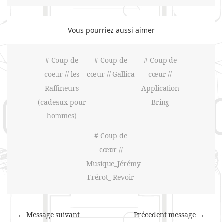
Vous pourriez aussi aimer
# Coup de
# Coup de
# Coup de
coeur // les
cœur // Gallica
cœur //
Raffineurs
Application
(cadeaux pour
Bring
hommes)
# Coup de
cœur //
Musique_Jérémy
Frérot_ Revoir
← Message suivant
Précedent message →