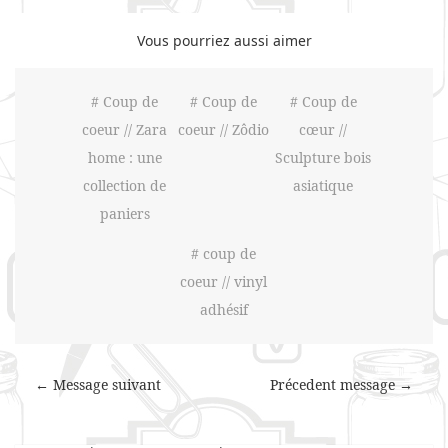
Vous pourriez aussi aimer
# Coup de
# Coup de
# Coup de
coeur // Zara
coeur // Zôdio
cœur //
home : une
Sculpture bois
collection de
asiatique
paniers
# coup de
coeur // vinyl
adhésif
← Message suivant
Précedent message →