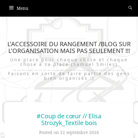
Menu
L'ACCESSOIRE DU RANGEMENT /BLOG SUR
L'ORGANISATION MAIS PAS SEULEMENT !!!
Une place pour chaque chose et chaque
chose à sa place (Samuel Smiles)
……………………………………………………………………
Faisons en sorte de faire partie des gens
bien organisés :)
#Coup de cœur // Elisa
Strozyk_Textile bois
Posted on
12 septembre 2016