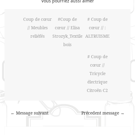
Vous pourriez aussi aimer
Coup de cœur
#Coup de
# Coup de
// Meubles
cœur // Elisa
cœur // :
reliéfés
Strozyk_Textile
ALTRUISME
bois
# Coup de
cœur //
Tricycle
électrique
Citroën C2
← Message suivant
Précedent message →