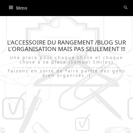
Menu
L'ACCESSOIRE DU RANGEMENT /BLOG SUR
L'ORGANISATION MAIS PAS SEULEMENT !!!
Une place pour chaque chose et chaque
chose à sa place (Samuel Smiles)
……………………………………………………………………
Faisons en sorte de faire partie des gens
bien organisés :)