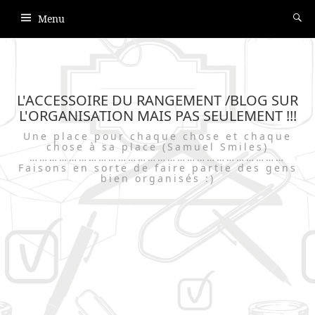
Menu
L'ACCESSOIRE DU RANGEMENT /BLOG SUR
L'ORGANISATION MAIS PAS SEULEMENT !!!
Une place pour chaque chose et chaque
chose à sa place (Samuel Smiles)
……………………………………………………………………
Faisons en sorte de faire partie des gens
bien organisés :)