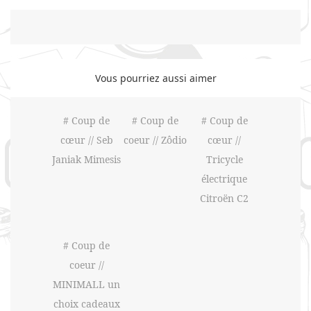
Vous pourriez aussi aimer
# Coup de
# Coup de
# Coup de
cœur // Seb
coeur // Zôdio
cœur //
Janiak Mimesis
Tricycle
électrique
Citroën C2
# Coup de
coeur //
MINIMALL un
choix cadeaux