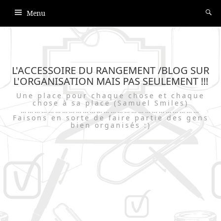
Menu
L'ACCESSOIRE DU RANGEMENT /BLOG SUR
L'ORGANISATION MAIS PAS SEULEMENT !!!
Une place pour chaque chose et chaque
chose à sa place (Samuel Smiles)
……………………………………………………………………
Faisons en sorte de faire partie des gens
bien organisés :)