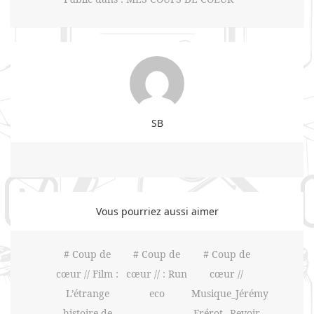
SB
Vous pourriez aussi aimer
# Coup de
# Coup de
# Coup de
cœur // Film :
cœur // : Run
cœur //
L’étrange
eco
Musique_Jérémy
histoire de
Frérot_ Revoir