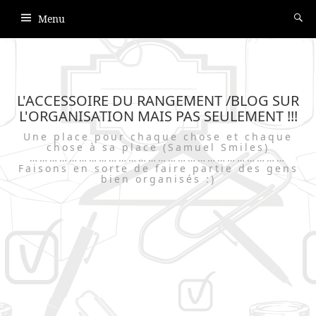
Menu
L'ACCESSOIRE DU RANGEMENT /BLOG SUR
L'ORGANISATION MAIS PAS SEULEMENT !!!
Une place pour chaque chose et chaque
chose à sa place (Samuel Smiles)
……………………………………………………………………
Faisons en sorte de faire partie des gens
bien organisés :)