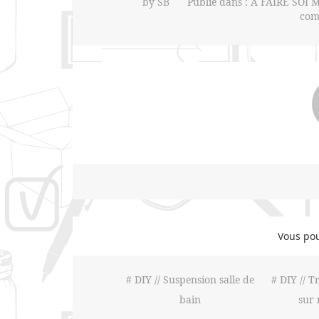
by
SB
Publié dans :
A FAIRE SOI 
com
Vous pou
# DIY // Suspension salle de
# DIY // T
bain
sur 