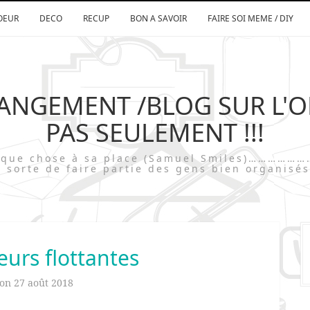
OEUR
DECO
RECUP
BON A SAVOIR
FAIRE SOI MEME / DIY
RANGEMENT /BLOG SUR L'
PAS SEULEMENT !!!
chaque chose à sa place (Samuel Smiles)…
 sorte de faire partie des gens bien organisés
leurs flottantes
 on
27 août 2018