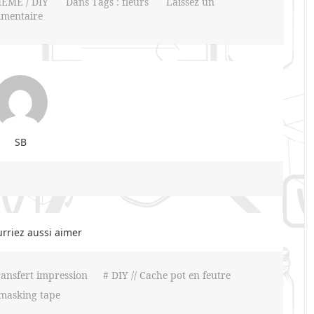
MEME / DIY
Dans Tags :
fleurs
Laissez un
mentaire
SB
rriez aussi aimer
ransfert impression
# DIY // Cache pot en feutre
masking tape