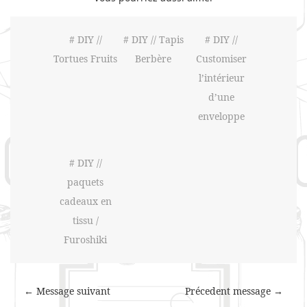
# DIY //
# DIY // Tapis
# DIY //
Tortues Fruits
Berbère
Customiser
l’intérieur
d’une
enveloppe
# DIY //
paquets
cadeaux en
tissu /
Furoshiki
← Message suivant
Précedent message →