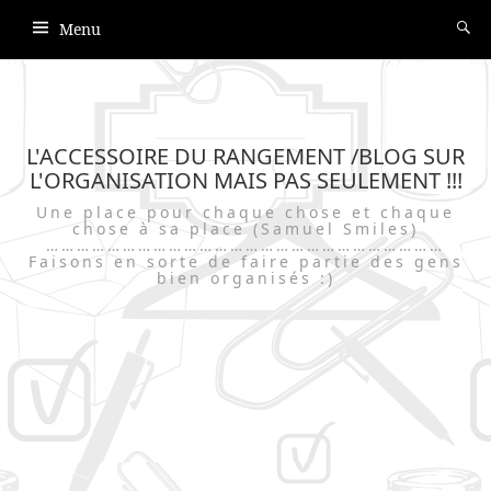
Menu
L'ACCESSOIRE DU RANGEMENT /BLOG SUR
L'ORGANISATION MAIS PAS SEULEMENT !!!
Une place pour chaque chose et chaque
chose à sa place (Samuel Smiles)
……………………………………………………………………
Faisons en sorte de faire partie des gens
bien organisés :)