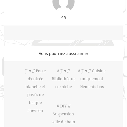
SB
Vous pourriez aussi aimer
J’ ♥ // Porte
# J’ ♥ //
# J’ ♥ // Cuisine
d’entrée
Bibliothèque
uniquement
blanche et
corniche
éléments bas
pavés de
brique
# DIY //
chevron
Suspension
salle de bain