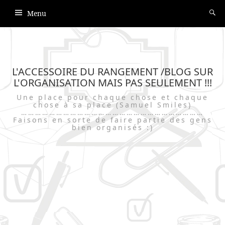
Menu
L'ACCESSOIRE DU RANGEMENT /BLOG SUR
L'ORGANISATION MAIS PAS SEULEMENT !!!
Une place pour chaque chose et chaque
chose à sa place (Samuel Smiles)
……………………………………………………………………
Faisons en sorte de faire partie des gens
bien organisés :)