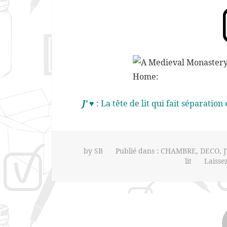
J’ ♥
: La tête de lit qui fait séparatio
by
SB
Publié dans :
CHAMBRE
,
DECO
,
lit
Laisse