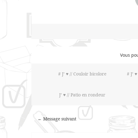
Vous pou
# J’ ♥ // Couloir bicolore
# J’ ♥
J’ ♥ // Patio en rondeur
← Message suivant