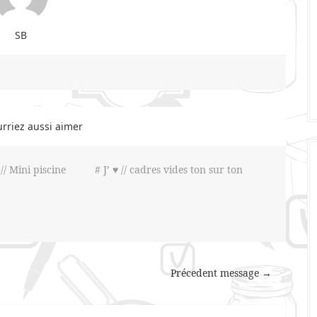
SB
rriez aussi aimer
 // Mini piscine
# J’ ♥ // cadres vides ton sur ton
Précedent message →