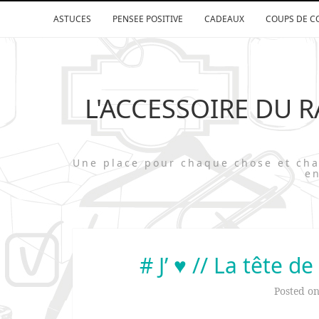
ASTUCES
PENSEE POSITIVE
CADEAUX
COUPS DE C
L'ACCESSOIRE DU 
Une place pour chaque chose et 
en
# J’ ♥ // La tête d
Posted o