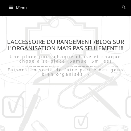
Menu
L'ACCESSOIRE DU RANGEMENT /BLOG SUR
L'ORGANISATION MAIS PAS SEULEMENT !!!
Une place pour chaque chose et chaque
chose à sa place (Samuel Smiles)
……………………………………………………………………
Faisons en sorte de faire partie des gens
bien organisés :)