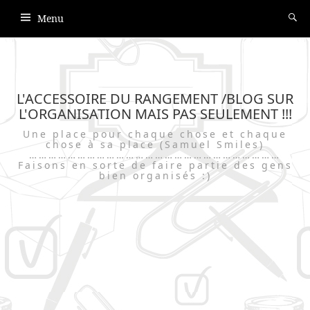
Menu
L'ACCESSOIRE DU RANGEMENT /BLOG SUR
L'ORGANISATION MAIS PAS SEULEMENT !!!
Une place pour chaque chose et chaque
chose à sa place (Samuel Smiles)
……………………………………………………………………
Faisons en sorte de faire partie des gens
bien organisés :)