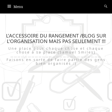
Menu
L'ACCESSOIRE DU RANGEMENT /BLOG SUR
L'ORGANISATION MAIS PAS SEULEMENT !!!
Une place pour chaque chose et chaque
chose à sa place (Samuel Smiles)
……………………………………………………………………
Faisons en sorte de faire partie des gens
bien organisés :)