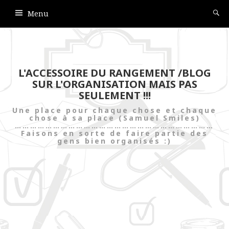
Menu
L'ACCESSOIRE DU RANGEMENT /BLOG
SUR L'ORGANISATION MAIS PAS
SEULEMENT !!!
Une place pour chaque chose et chaque
chose à sa place (Samuel Smiles)
……………………………………………………………………
Faisons en sorte de faire partie des
gens bien organisés :)