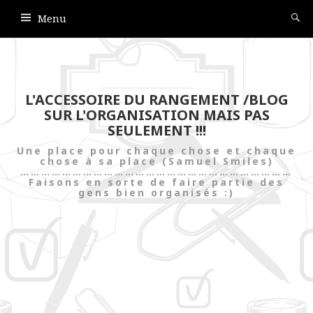
Menu
L'ACCESSOIRE DU RANGEMENT /BLOG
SUR L'ORGANISATION MAIS PAS
SEULEMENT !!!
Une place pour chaque chose et chaque
chose à sa place (Samuel Smiles)
……………………………………………………………………
Faisons en sorte de faire partie des
gens bien organisés :)