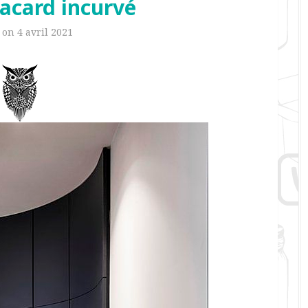
Placard incurvé
d on
4 avril 2021