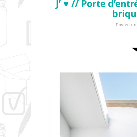
J’ ♥ // Porte d’en
briqu
Posted o