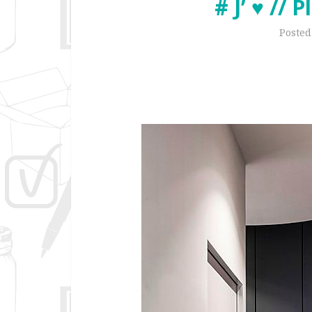
# J’ ♥ // 
Poste