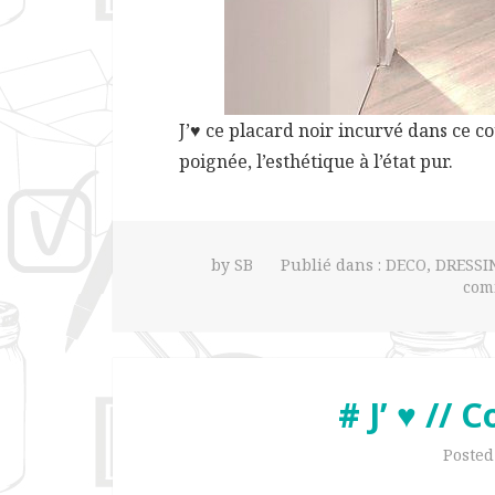
J’♥ ce placard noir incurvé dans ce c
poignée, l’esthétique à l’état pur.
by
SB
Publié dans :
DECO
,
DRESSI
com
# J’ ♥ // 
Poste