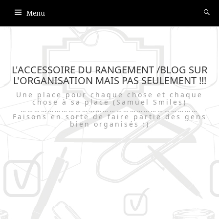
Menu
L'ACCESSOIRE DU RANGEMENT /BLOG SUR
L'ORGANISATION MAIS PAS SEULEMENT !!!
Une place pour chaque chose et chaque
chose à sa place (Samuel Smiles)
……………………………………………………………………
Faisons en sorte de faire partie des gens
bien organisés :)