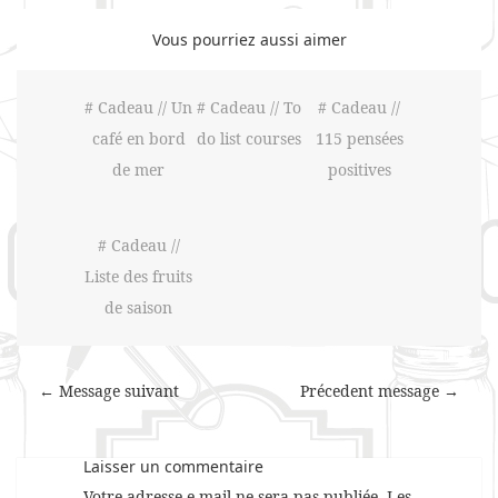
Vous pourriez aussi aimer
# Cadeau // Un
# Cadeau // To
# Cadeau //
café en bord
do list courses
115 pensées
de mer
positives
# Cadeau //
Liste des fruits
de saison
← Message suivant
Précedent message →
Laisser un commentaire
Votre adresse e-mail ne sera pas publiée.
Les