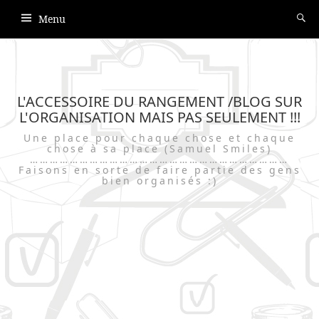
Menu
L'ACCESSOIRE DU RANGEMENT /BLOG SUR
L'ORGANISATION MAIS PAS SEULEMENT !!!
Une place pour chaque chose et chaque
chose à sa place (Samuel Smiles)
……………………………………………………………………
Faisons en sorte de faire partie des gens
bien organisés :)