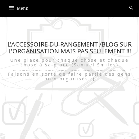
Menu
L'ACCESSOIRE DU RANGEMENT /BLOG SUR
L'ORGANISATION MAIS PAS SEULEMENT !!!
Une place pour chaque chose et chaque
chose à sa place (Samuel Smiles)
……………………………………………………………………
Faisons en sorte de faire partie des gens
bien organisés :)