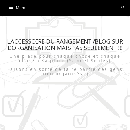
Menu
L'ACCESSOIRE DU RANGEMENT /BLOG SUR
L'ORGANISATION MAIS PAS SEULEMENT !!!
Une place pour chaque chose et chaque
chose à sa place (Samuel Smiles)
……………………………………………………………………
Faisons en sorte de faire partie des gens
bien organisés :)