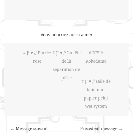
Vous pourriez aussi aimer
# J’ ♥ // Entrée
# J’ ♥ // La tête
# DIY //
rose
de lit
Kokedama
séparation de
pièce
# J’ ♥ // salle de
bain mur
papier peint
wet system
← Message suivant
Précedent message →