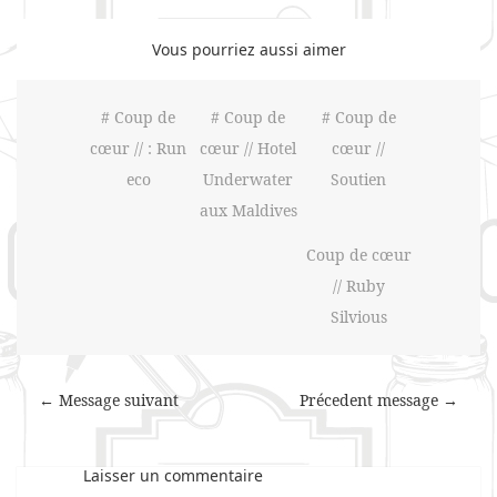
Vous pourriez aussi aimer
# Coup de
# Coup de
# Coup de
cœur // : Run
cœur // Hotel
cœur //
eco
Underwater
Soutien
aux Maldives
Coup de cœur
// Ruby
Silvious
← Message suivant
Précedent message →
Laisser un commentaire