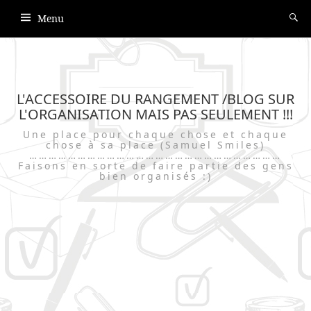
Menu
L'ACCESSOIRE DU RANGEMENT /BLOG SUR
L'ORGANISATION MAIS PAS SEULEMENT !!!
Une place pour chaque chose et chaque
chose à sa place (Samuel Smiles)
……………………………………………………………………
Faisons en sorte de faire partie des gens
bien organisés :)