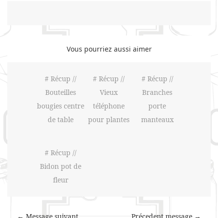
Vous pourriez aussi aimer
# Récup //
# Récup //
# Récup //
Bouteilles
Vieux
Branches
bougies centre
téléphone
porte
de table
pour plantes
manteaux
# Récup //
Bidon pot de
fleur
← Message suivant
Précedent message →