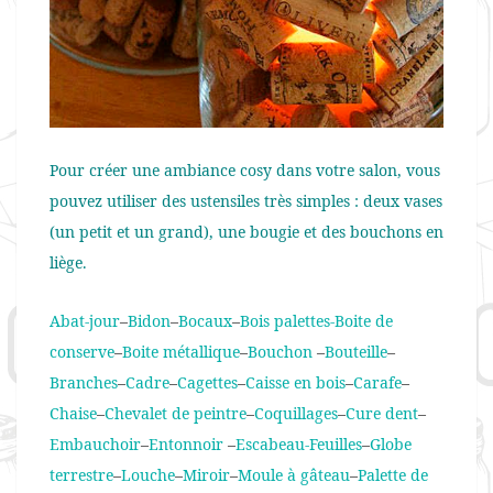
Pour créer une ambiance cosy dans votre salon, vous
pouvez utiliser des ustensiles très simples : deux vases
(un petit et un grand), une bougie et des bouchons en
liège.
Abat-jour
–
Bidon
–
Bocaux
–
Bois palettes-
Boite de
conserve
–
Boite métallique
–
Bouchon
–
Bouteille
–
Branches
–
Cadre
–
Cagettes
–
Caisse en bois
–
Carafe
–
Chaise
–
Chevalet de peintre
–
Coquillages
–
Cure dent
–
Embauchoir
–
Entonnoir
–
Escabeau
-Feuilles
–
Globe
terrestre
–
Louche
–
Miroir
–
Moule à gâteau
–
Palette de