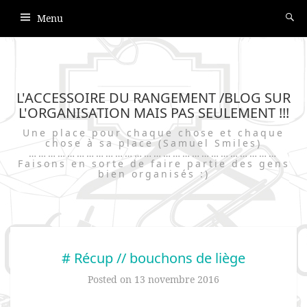
Menu
L'ACCESSOIRE DU RANGEMENT /BLOG SUR
L'ORGANISATION MAIS PAS SEULEMENT !!!
Une place pour chaque chose et chaque
chose à sa place (Samuel Smiles)
……………………………………………………………………
Faisons en sorte de faire partie des gens
bien organisés :)
# Récup // bouchons de liège
Posted on
13 novembre 2016