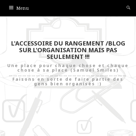
Menu
L'ACCESSOIRE DU RANGEMENT /BLOG
SUR L'ORGANISATION MAIS PAS
SEULEMENT !!!
Une place pour chaque chose et chaque
chose à sa place (Samuel Smiles)
……………………………………………………………………
Faisons en sorte de faire partie des
gens bien organisés :)