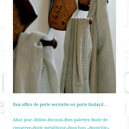
Fais office de porte serviette ou porte foulard….
Abat-jour
–
Bidon
–
Bocaux
–
Bois palettes-
Boite de
conserve
–
Boite métallique
–
Bouchon
–
Bouteille
–