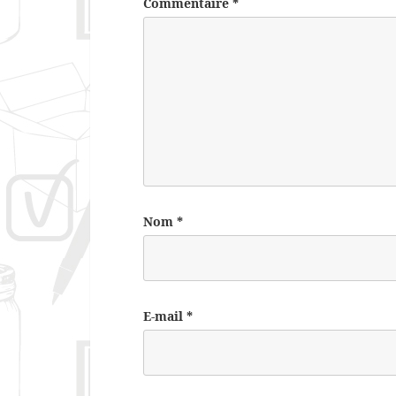
Commentaire
*
Nom
*
E-mail
*