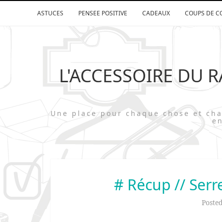
ASTUCES
PENSEE POSITIVE
CADEAUX
COUPS DE C
L'ACCESSOIRE DU 
Une place pour chaque chose et 
en
# Récup // Serr
Poste