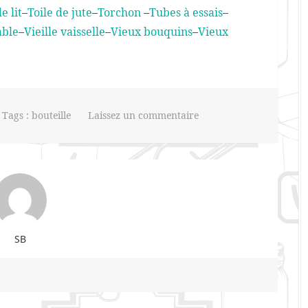
e lit
–
Toile de jute
–
Torchon
–
Tubes à essais
–
able
–
Vieille vaisselle
–
Vieux bouquins
–
Vieux
 Tags :
bouteille
Laissez un commentaire
SB