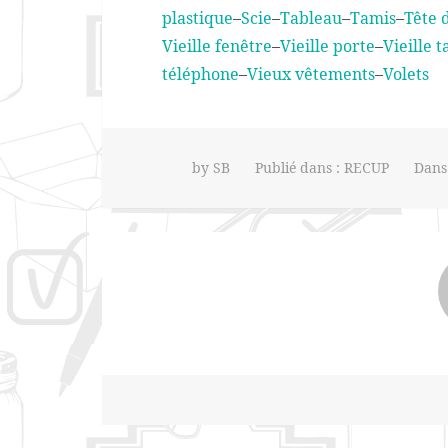
plastique
–
Scie
–
Tableau
–
Tamis
–
Tête d
Vieille fenêtre
–
Vieille porte
–
Vieille t
téléphone
–
Vieux vêtements
–
Volets
by
SB
Publié dans :
RECUP
Dans