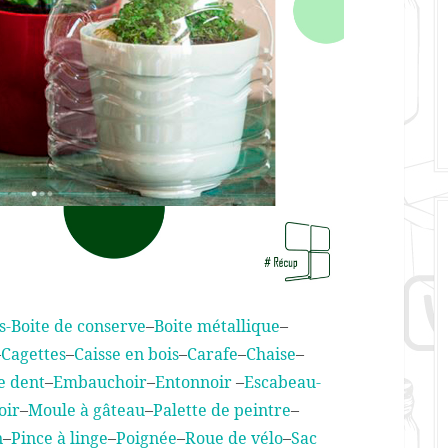
s-
Boite de conserve
–
Boite métallique
–
–
Cagettes
–
Caisse en bois
–
Carafe
–
Chaise
–
e dent
–
Embauchoir
–
Entonnoir
–
Escabeau
-
oir
–
Moule à gâteau
–
Palette de peintre
–
n
–
Pince à linge
–
Poignée
–
Roue de vélo
–
Sac