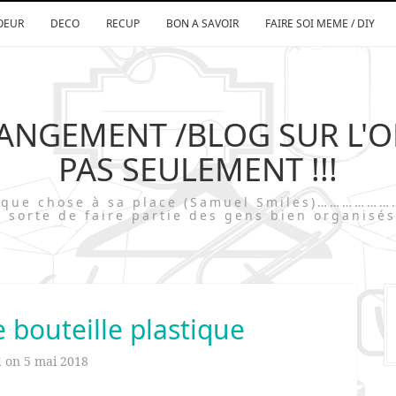
OEUR
DECO
RECUP
BON A SAVOIR
FAIRE SOI MEME / DIY
RANGEMENT /BLOG SUR L'
PAS SEULEMENT !!!
chaque chose à sa place (Samuel Smiles)…
 sorte de faire partie des gens bien organisés
e bouteille plastique
d on
5 mai 2018