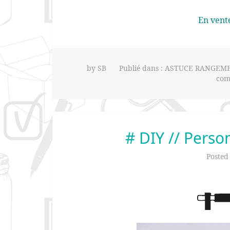
En vent
by
SB
Publié dans :
ASTUCE RANGEM
com
# DIY // Perso
Posted