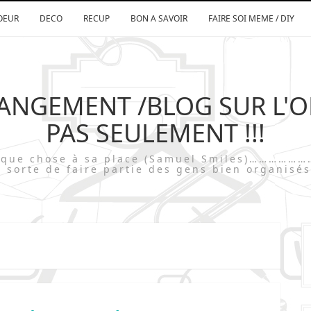
OEUR
DECO
RECUP
BON A SAVOIR
FAIRE SOI MEME / DIY
RANGEMENT /BLOG SUR L'
PAS SEULEMENT !!!
chaque chose à sa place (Samuel Smiles)…
 sorte de faire partie des gens bien organisés