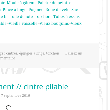
oir
–
Moule à gâteau
–
Palette de peintre
–
n
–
Pince à linge
–
Poignée
–
Roue de vélo
–
Sac
e lit
–
Toile de jute
–
Torchon
–
Tubes à essais
–
able
–
Vieille vaisselle
–
Vieux bouquins
–
Vieux
gs :
cintres
,
épingles à linge
,
torchon
Laissez un
mentaire
nt // cintre pliable
n
7 septembre 2016