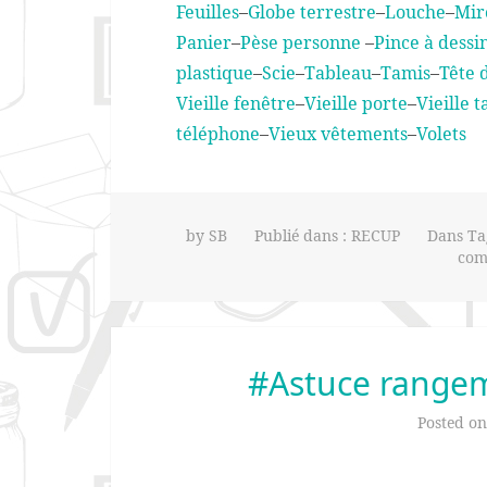
Feuilles
–
Globe terrestre
–
Louche
–
Mir
Panier
–
Pèse personne
–
Pince à dessi
plastique
–
Scie
–
Tableau
–
Tamis
–
Tête d
Vieille fenêtre
–
Vieille porte
–
Vieille t
téléphone
–
Vieux vêtements
–
Volets
by
SB
Publié dans :
RECUP
Dans Ta
com
#Astuce rangeme
Posted o