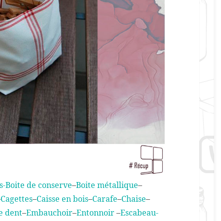
s-
Boite de conserve
–
Boite métallique
–
–
Cagettes
–
Caisse en bois
–
Carafe
–
Chaise
–
e dent
–
Embauchoir
–
Entonnoir
–
Escabeau
-