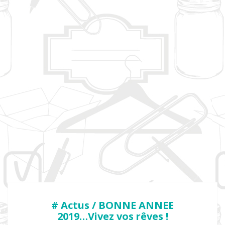
# Actus / BONNE ANNEE
2019…Vivez vos rêves !