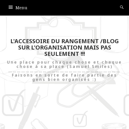
Menu
L'ACCESSOIRE DU RANGEMENT /BLOG
SUR L'ORGANISATION MAIS PAS
SEULEMENT !!!
Une place pour chaque chose et chaque
chose à sa place (Samuel Smiles)
……………………………………………………………………
Faisons en sorte de faire partie des
gens bien organisés :)