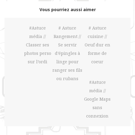
Vous pourriez aussi aimer
#Astuce
# Astuce
# Astuce
média //
Rangement //
cuisine //
Classer ses
Se servir
Oeuf dur en
photos perso
d’épingles à
forme de
sur l’ordi
linge pour
coeur
ranger ses fils
ou rubans
#Astuce
média //
Google Maps
sans
connexion