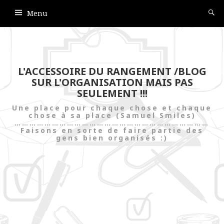
Menu
L'ACCESSOIRE DU RANGEMENT /BLOG
SUR L'ORGANISATION MAIS PAS
SEULEMENT !!!
Une place pour chaque chose et chaque
chose à sa place (Samuel Smiles)
……………………………………………………………………
Faisons en sorte de faire partie des
gens bien organisés :)