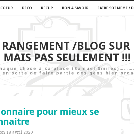
 COEUR
DECO
RECUP
BON A SAVOIR
FAIRE SOI MEME / D
U RANGEMENT /BLOG SUR
MAIS PAS SEULEMENT !!!
t chaque chose à sa place (Samuel Smi
 en sorte de faire partie des gens bien orga
ionnaire pour mieux se
nnaitre
 on
18 avril 2020