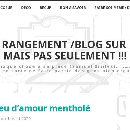
 COEUR
DECO
RECUP
BON A SAVOIR
FAIRE SOI MEME / D
U RANGEMENT /BLOG SUR
MAIS PAS SEULEMENT !!!
t chaque chose à sa place (Samuel Smi
 en sorte de faire partie des gens bien orga
peu d’amour mentholé
d on
1 avril 2020