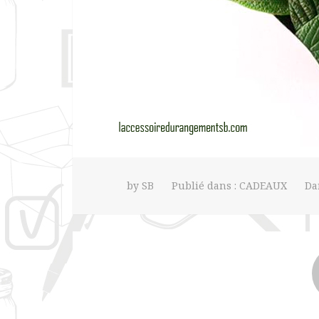
by
SB
Publié dans :
CADEAUX
Da