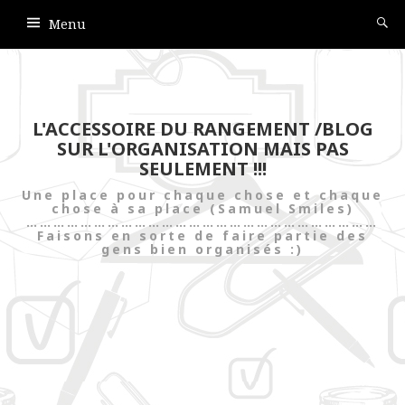
Menu
L'ACCESSOIRE DU RANGEMENT /BLOG
SUR L'ORGANISATION MAIS PAS
SEULEMENT !!!
Une place pour chaque chose et chaque
chose à sa place (Samuel Smiles)
……………………………………………………………………
Faisons en sorte de faire partie des
gens bien organisés :)