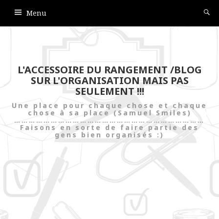
Menu
L'ACCESSOIRE DU RANGEMENT /BLOG
SUR L'ORGANISATION MAIS PAS
SEULEMENT !!!
Une place pour chaque chose et chaque
chose à sa place (Samuel Smiles)
……………………………………………………………………
Faisons en sorte de faire partie des
gens bien organisés :)