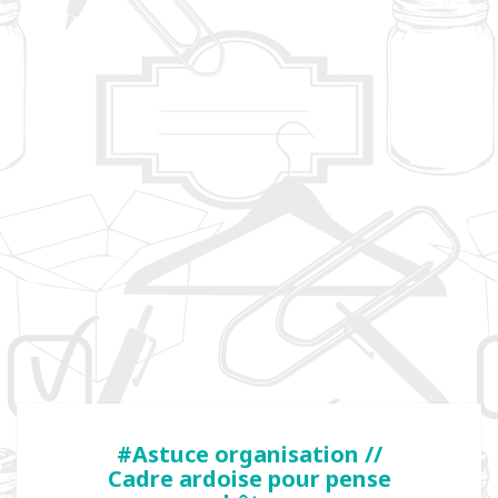
#Astuce organisation //
Cadre ardoise pour pense