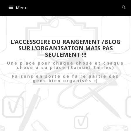
Menu
L'ACCESSOIRE DU RANGEMENT /BLOG
SUR L'ORGANISATION MAIS PAS
SEULEMENT !!!
Une place pour chaque chose et chaque
chose à sa place (Samuel Smiles)
……………………………………………………………………
Faisons en sorte de faire partie des
gens bien organisés :)