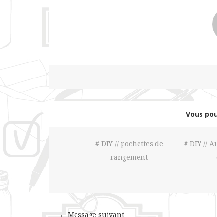
Vous pou
# DIY // pochettes de
# DIY // 
rangement
← Message suivant