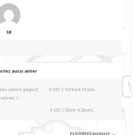
SB
rriez aussi aimer
Autre astuce paquet
# DIY // Tortues Fruits
cadeau :)
# DIY // Boite à fleurs
Précedent message →