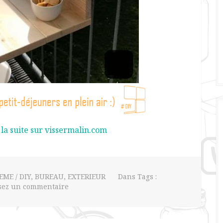
 la suite sur vissermalin.com
EME / DIY
,
BUREAU
,
EXTERIEUR
Dans Tags :
sez un commentaire