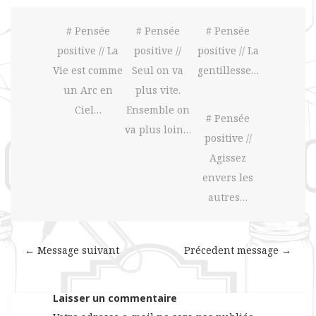
# Pensée
# Pensée
# Pensée
positive // La
positive //
positive // La
Vie est comme
Seul on va
gentillesse…
un Arc en
plus vite.
Ciel…
Ensemble on
# Pensée
va plus loin…
positive //
Agissez
envers les
autres…
← Message suivant
Précedent message →
Laisser un commentaire