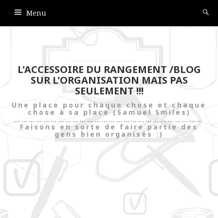
Menu
L'ACCESSOIRE DU RANGEMENT /BLOG
SUR L'ORGANISATION MAIS PAS
SEULEMENT !!!
Une place pour chaque chose et chaque
chose à sa place (Samuel Smiles)
……………………………………………………………………
Faisons en sorte de faire partie des
gens bien organisés :)