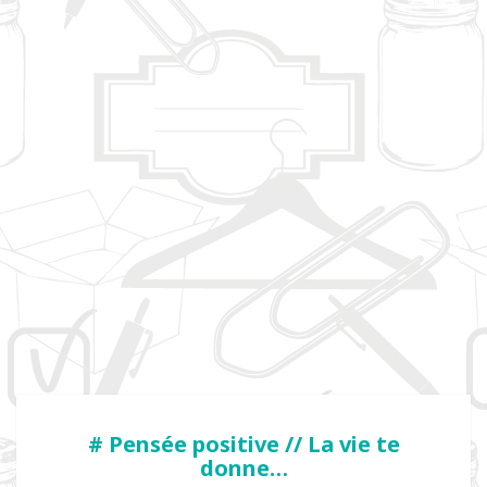
# Pensée positive // La vie te
donne…