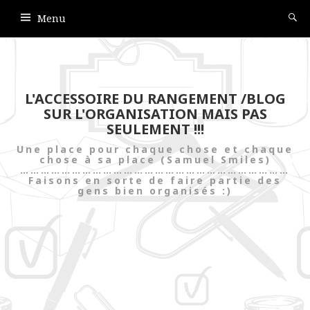
Menu
L'ACCESSOIRE DU RANGEMENT /BLOG
SUR L'ORGANISATION MAIS PAS
SEULEMENT !!!
Une place pour chaque chose et chaque
chose à sa place (Samuel Smiles)
……………………………………………………………………
Faisons en sorte de faire partie des
gens bien organisés :)