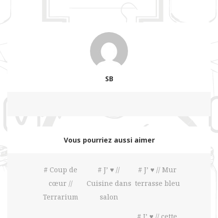
SB
Vous pourriez aussi aimer
# Coup de
# J’ ♥ //
# J’ ♥ // Mur
cœur //
Cuisine dans
terrasse bleu
Terrarium
salon
# J’ ♥ // cette