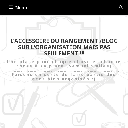
Menu
L'ACCESSOIRE DU RANGEMENT /BLOG
SUR L'ORGANISATION MAIS PAS
SEULEMENT !!!
Une place pour chaque chose et chaque
chose à sa place (Samuel Smiles)
……………………………………………………………………
Faisons en sorte de faire partie des
gens bien organisés :)