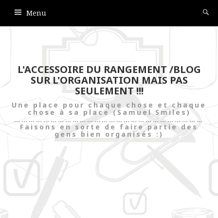
Menu
L'ACCESSOIRE DU RANGEMENT /BLOG
SUR L'ORGANISATION MAIS PAS
SEULEMENT !!!
Une place pour chaque chose et chaque
chose à sa place (Samuel Smiles)
……………………………………………………………………
Faisons en sorte de faire partie des
gens bien organisés :)