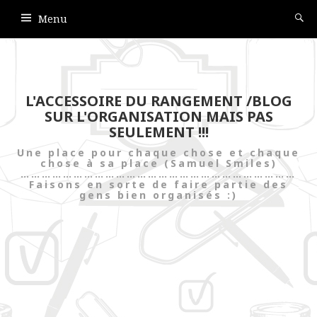
Menu
L'ACCESSOIRE DU RANGEMENT /BLOG
SUR L'ORGANISATION MAIS PAS
SEULEMENT !!!
Une place pour chaque chose et chaque
chose à sa place (Samuel Smiles)
……………………………………………………………………
Faisons en sorte de faire partie des
gens bien organisés :)